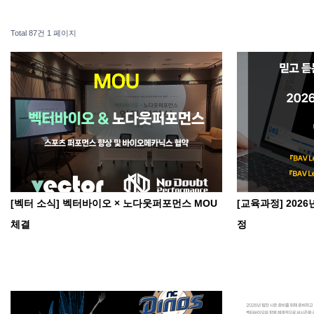
Total 87건
1 페이지
[벡터 소식] 벡터바이오 × 노다웃퍼포먼스 MOU
[교육과정] 202
체결
정