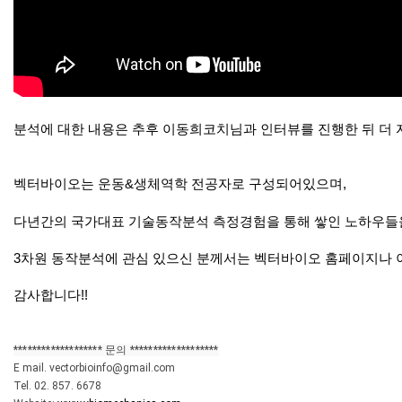
분석에 대한 내용은 추후 이동희코치님과 인터뷰를 진행한 뒤 더 
벡터바이오는 운동&생체역학 전공자로 구성되어있으며,
다년간의 국가대표 기술동작분석 측정경험을 통해 쌓인 노하우들
3차원 동작분석에 관심 있으신 분께서는 벡터바이오 홈페이지나 
감사합니다!!
*
***
***
**
*
*
*
*
*
***
**
 문의 ***
**
*
*
*
***
***
**
*
*
*
E mail. vectorbioinfo@gmail.com

Tel. 02. 857. 6678
