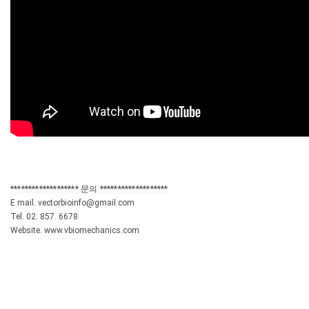
*
***
***
**
*
*
*
*
*
***
**
 문의 ***
**
*
*
*
***
***
**
*
*
*
E mail. vectorbioinfo@gmail.com

Tel. 02. 857. 6678

Website. www.vbiomechanics.com