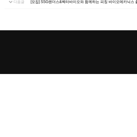
다음글
[모집] SSG랜더스&벡터바이오와 함께하는 피칭 바이오메카닉스 