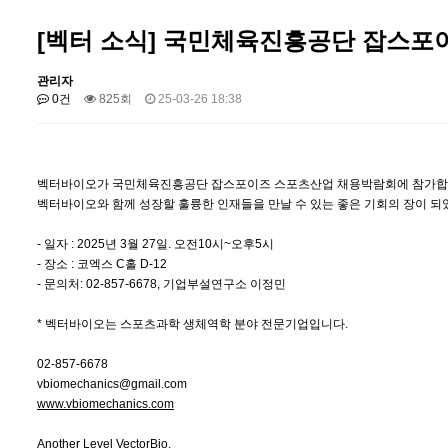
[벡터 소식] 국민체육진흥공단 잡스포
관리자
0건
825회
25-03-26 18:38
벡터바이오가 국민체육진흥공단 잡스포이즈 스포츠산업 채용박람회에 참가합
벡터바이오와 함께 성장할 훌륭한 인재들을 만날 수 있는 좋은 기회의 장이 되
- 일자 : 2025년 3월 27일. 오전10시~오후5시
- 장소 : 코엑스 C홀 D-12
- 문의처: 02-857-6678, 기업부설연구소 이정민
* 벡터바이오는 스포츠과학 생체역학 분야 전문기업입니다.
02-857-6678
vbiomechanics@gmail.com
www.vbiomechanics.com
Another Level VectorBio.