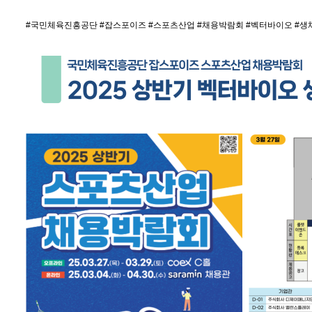
#국민체육진흥공단 #잡스포이즈 #스포츠산업 #채용박람회 #벡터바이오 #생체역학 