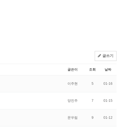
글쓰기
글쓴이
조회
날짜
이주현
5
01-16
양진주
7
01-15
문우림
9
01-12