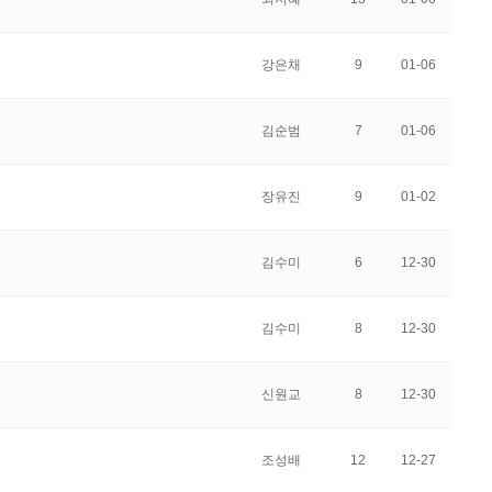
강은채
9
01-06
김순범
7
01-06
장유진
9
01-02
김수미
6
12-30
김수미
8
12-30
신원교
8
12-30
조성배
12
12-27