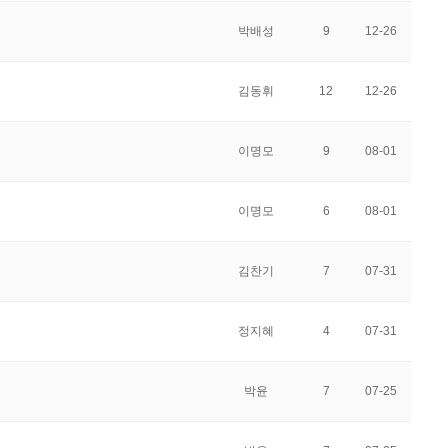
박배성
9
12-26
김동휘
12
12-26
이명모
9
08-01
이명모
6
08-01
김찬기
7
07-31
정지혜
4
07-31
박윤
7
07-25