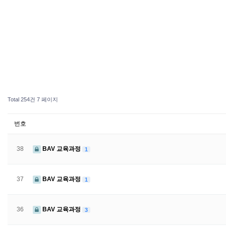
Total 254건
7 페이지
번호
38
BAV 교육과정
1
37
BAV 교육과정
1
36
BAV 교육과정
3