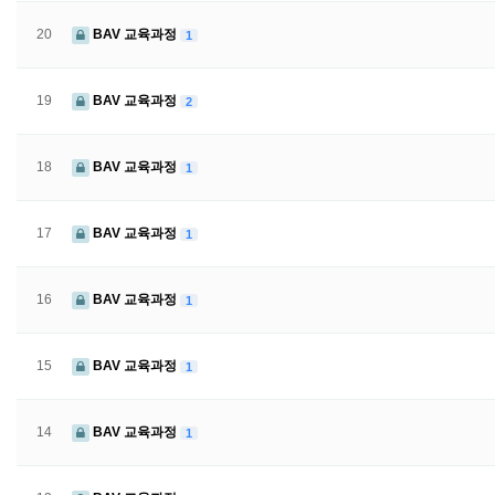
20
BAV 교육과정
1
19
BAV 교육과정
2
18
BAV 교육과정
1
17
BAV 교육과정
1
16
BAV 교육과정
1
15
BAV 교육과정
1
14
BAV 교육과정
1